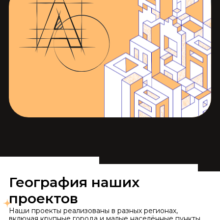
документации, включая работу по
стандартам №636-ПП Москвы. Наш
подход основан на прозрачности,
индивидуальных решениях и четком
соблюдении сроков. С нами ваши идеи
воплотятся в жизнь в лучших
архитектурных решениях
География наших
проектов
Наши проекты реализованы в разных регионах,
включая крупные города и малые населённые пункты.