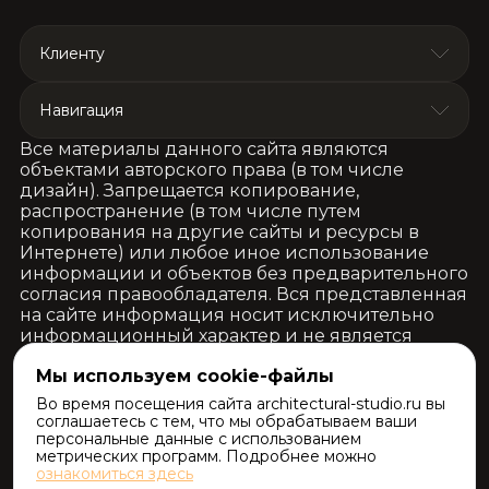
Клиенту
Навигация
Все материалы данного сайта являются
объектами авторского права (в том числе
дизайн). Запрещается копирование,
распространение (в том числе путем
копирования на другие сайты и ресурсы в
Интернете) или любое иное использование
информации и объектов без предварительного
согласия правообладателя. Вся представленная
на сайте информация носит исключительно
информационный характер и не является
публичной офертой, определяемой
Мы используем cookie-файлы
положениями Статьи 437 (часть 2)
Гражданского Кодекса Российской
Во время посещения сайта architectural-studio.ru вы
Федерации.
соглашаетесь с тем, что мы обрабатываем ваши
персональные данные с использованием
метрических программ. Подробнее можно
ознакомиться здесь