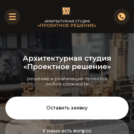
АРХИТЕКТУРНАЯ СТУДИЯ
АРХИТЕКТУРНАЯ СТУДИЯ
«ПРОЕКТНОЕ РЕШЕНИЕ»
«ПРОЕКТНОЕ РЕШЕНИЕ»
Главная
Архитектурная студия
Клиенту
«Проектное решение»
Услуги
решение и реализация проектов
любой сложности
Портфолио
Вакансии
Оставить заявку
Контакты
У меня есть вопрос